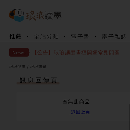
推薦
全站分類
電子書
電子雜誌
【公告】琅琅書店服務升級重要說明及
【公告】琅琅讀墨數位閱讀資產合併與
【公告】琅琅讀墨書櫃開通常見問題
News
【公告】琅琅讀墨 3 分鐘完成書櫃開通
【公告】琅琅書店服務升級重要說明及
琅琅悅讀
琅琅讀墨
【公告】琅琅讀墨數位閱讀資產合併與
訊息回傳頁
查無此商品
返回上頁