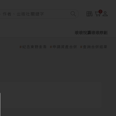
0
琅琅悅讀
琅琅原創
紀念東野圭吾
申請資產合併
查詢合併結果