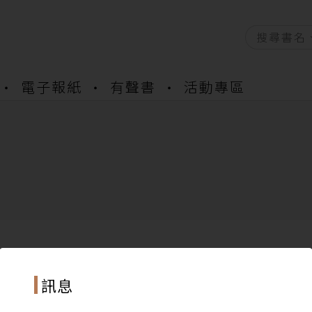
電子報紙
有聲書
活動專區
資產合併結果查詢
書櫃開通申請
與資產合併申請圖文教學
資產合併結果查詢
書櫃開通申請
訊息