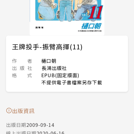
王牌投手-振臂高揮(11)
作 者
樋口朝
出 版 社
長鴻出版社
格 式
EPUB(固定版面)
不提供電子書檔案另存下載
出版資訊
出版日期
2009-09-14
線上出版日期
2020-06-16