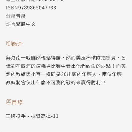
ISBN
9789865047733
分級
普級
語言
繁體中文
簡介
與港南一戰雖然輕鬆得勝，然而美丞棒球隊指導員．呂
佳卻在西浦的這幾場比賽中看出他們致命的弱點！而美
丞的教練與小百一樣同是20出頭的年輕人，兩位年輕
教練將會使出什麼不可測的戰術來贏得勝利!?
目錄
王牌投手 - 振臂高揮-11