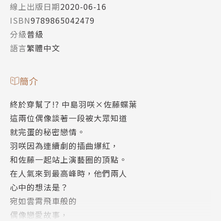
線上出版日期
2020-06-16
ISBN
9789865042479
分級
普級
語言
繁體中文
簡介
終於穿幫了!? 中島羽咲×佐藤蝶葉
這兩位偶像談著一段被大眾知道
就完蛋的秘密戀情。
羽咲因為連續劇的插曲爆紅，
和佐藤一起站上演藝圈的頂點。
在人氣來到最高峰時，他們兩人
心中的想法是？
宛如雲霄飛車般的
偶像戀愛故事，