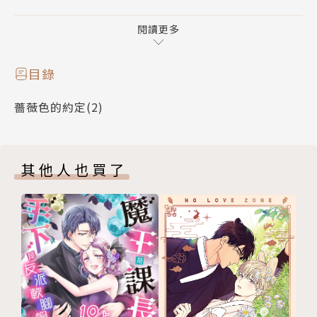
第４集堂堂完結!
閱讀更多
目錄
薔薇色的約定(2)
其他人也買了