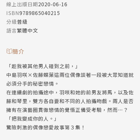
線上出版日期
2020-06-16
ISBN
9789865040215
分級
普級
語言
繁體中文
簡介
「趁我被其他男人碰到之前，」
中島羽咲×佐藤蝶葉這兩位偶像談著一段被大眾知道就
必須分手的秘密戀情。
在連續劇的拍攝途中，羽咲和她的前男友將馬，以及佐
藤和琴里，雙方各自要和不同的人拍攝吻戲。兩人是否
擁有在演藝圈貫徹戀情的覺悟正備受考驗，然而…？
「把我變成你的人。」
驚險刺激的偶像戀愛故事第３集！