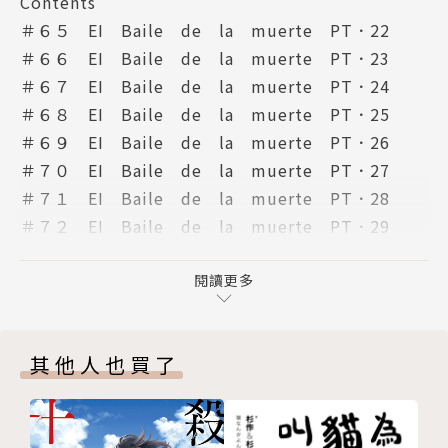
Contents
＃６５ EI Baile de la muerte PT．22
＃６６ EI Baile de la muerte PT．23
＃６７ EI Baile de la muerte PT．24
＃６８ EI Baile de la muerte PT．25
＃６９ EI Baile de la muerte PT．26
＃７０ EI Baile de la muerte PT．27
＃７１ EI Baile de la muerte PT．28
＃７２ EI Baile de la muerte PT．29
＃７３ EI Baile de la muerte PT．30
＃７４ EI Baile de la muerte PT．31
閱讀更多
＃７５ EI Baile de la muerte PT．32
＃７６ EI Baile de la muerte PT．33
其他人也買了