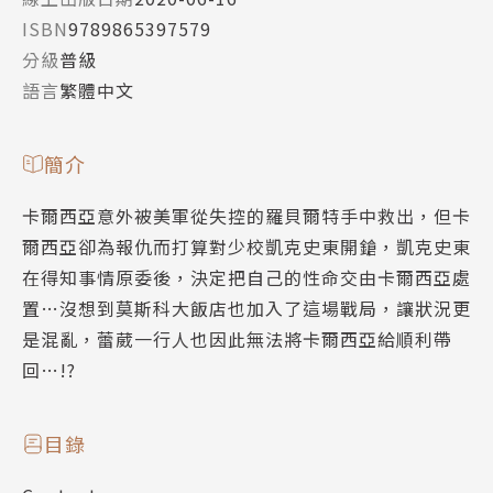
ISBN
9789865397579
分級
普級
語言
繁體中文
簡介
卡爾西亞意外被美軍從失控的羅貝爾特手中救出，但卡
爾西亞卻為報仇而打算對少校凱克史東開鎗，凱克史東
在得知事情原委後，決定把自己的性命交由卡爾西亞處
置…沒想到莫斯科大飯店也加入了這場戰局，讓狀況更
是混亂，蕾葳一行人也因此無法將卡爾西亞給順利帶
回…!?
目錄