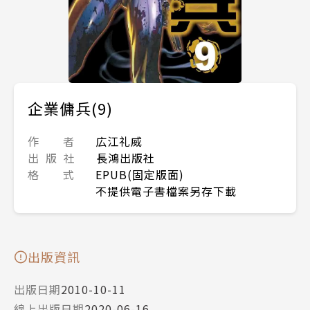
企業傭兵(9)
作 者
広江礼威
出 版 社
長鴻出版社
格 式
EPUB(固定版面)
不提供電子書檔案另存下載
出版資訊
出版日期
2010-10-11
線上出版日期
2020-06-16