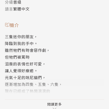
分級
普級
語言
繁體中文
簡介
三隻迷你的朋友，
降臨到我的手中。
雖然牠們有時會惡作劇，
但牠們被罵時
沮喪的表情也好可愛，
讓人覺得好療癒。
元氣十足的咪尼貓們，
逐漸增加為四隻、五隻、六隻，
現在已經成了熱鬧滾滾的
大家庭。
以全彩漫畫描繪出
閱讀更多