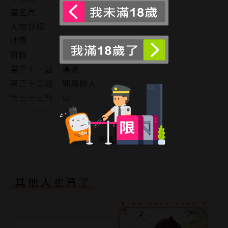
書名頁
人物介紹
地圖
目錄
第三十一話 漂流
第三十二話 邪惡的人
第三十三話 山
第三十四話 同行
第三十五話 謝罪
第三十六話 惡夢
閱讀更多
第三十七話 歸來
第三十八話 孤立
其他人也買了
第三十九話 對立
第四十話 重要的東西
版權頁
封底