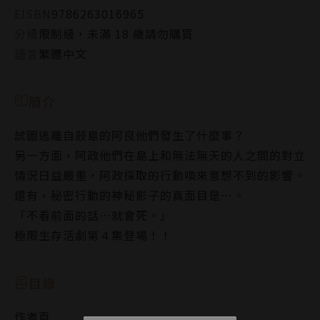
EISBN
9786263016965
分級
限制級，未滿 18 歲請勿購買
語言
繁體中文
簡介
試圖逃離自殺島的阿良他們發生了什麼事？
另一方面，阿政他們在島上和無法無天的人之間的對立
情況日益嚴重，阿政採取的行動喚來意想不到的影響。
還有，秘密行動的神秘影子的真面目是…。
「不看前面的話…就會死。」
極限生存活劇第４集登場！！
目錄
作者頁