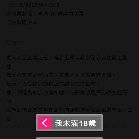
ISBN
9789865044312
分級
限制級，未滿 18 歲請勿購買
語言
繁體中文
簡介
進入大型企業上班、得到上司信賴還深受女性員工歡
迎，
備受大家疼愛的山田，正走上人生的康莊大道。
某天，太受歡迎的他正在跟女性拉扯時，
被一個遛鳥的流浪漢糾纏，山田本想選擇無視並離開
的，
沒想到他卻是當年在高中時照顧過笨拙山田的學長‧二
宮。
這出乎意料的相遇引起的混亂感，以及想報恩的心情，
讓本來只想給予金錢支助的山田，衝動地把他帶回家，