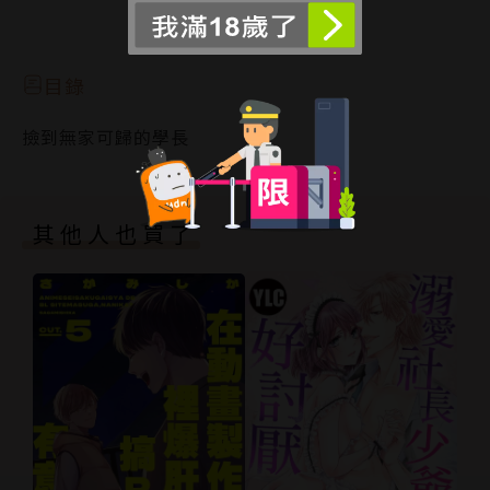
沒想到卻在睡著時被他給侵犯了───!!?
閱讀更多
目錄
撿到無家可歸的學長
其他人也買了