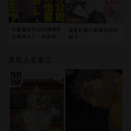
在動畫製作公司裡爆肝
溺愛社長少爺實在好討
也要搞ＢＬ，有意見？
厭 9
05 (完)
其他人也看了