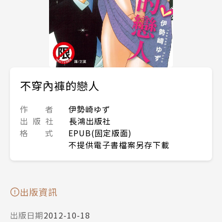
不穿內褲的戀人
作 者
伊勢崎ゆず
出 版 社
長鴻出版社
格 式
EPUB(固定版面)
不提供電子書檔案另存下載
出版資訊
出版日期
2012-10-18