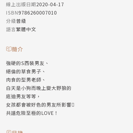
線上出版日期
2020-04-17
ISBN
9786260007010
分級
普級
語言
繁體中文
簡介
強硬的S西裝男友、
絕倫的草食男子、
肉食的型男老師、
白天是小狗而晚上變大野狼的
底迪男友等等，
女孩都會被好色的男友所影響
共譜危險至極的LOVE！
目錄