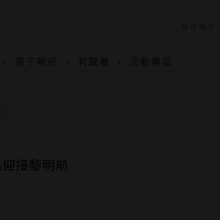
資產合併結果查詢
電子報紙
有聲書
活動專區
書櫃開通申請
與資產合併申請圖文教學
資產合併結果查詢
前
書櫃開通申請
巢迎接黎明前