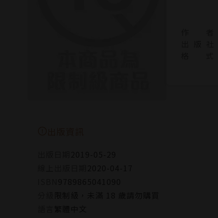
作 者
出 版 社
格 式
出版資訊
出版日期
2019-05-29
線上出版日期
2020-04-17
ISBN
9789865041090
分級
限制級，未滿 18 歲請勿購買
語言
繁體中文