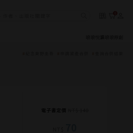
0
琅琅悅讀
琅琅原創
紀念東野圭吾
申請資產合併
查詢合併結果
電子書定價
NT$ 140
70
NT$