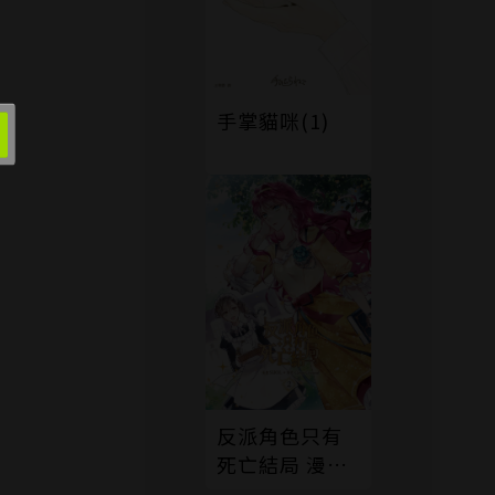
手掌貓咪(1)
反派角色只有
死亡結局 漫畫
版 02