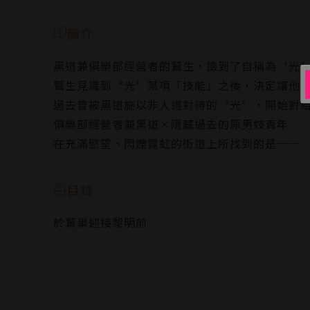
簡介
黑道兼俱樂部經營者的鷲生，撿到了自稱為〝光
鷲生見識到〝光〞某項「技能」之後，決定讓他
過去曾被黑道施以非人道對待的〝光〞，開始對
俱樂部經營者兼黑道×隱藏過去的原男妓青年
在充滿慾望、閃爍霓虹的街道上所找到的是──
目錄
於鷲巢迎接黎明前