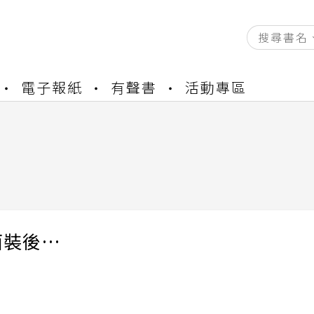
電子報紙
有聲書
活動專區
資產合併結果查詢
書櫃開通申請
與資產合併申請圖文教學
資產合併結果查詢
書櫃開通申請
西裝後…