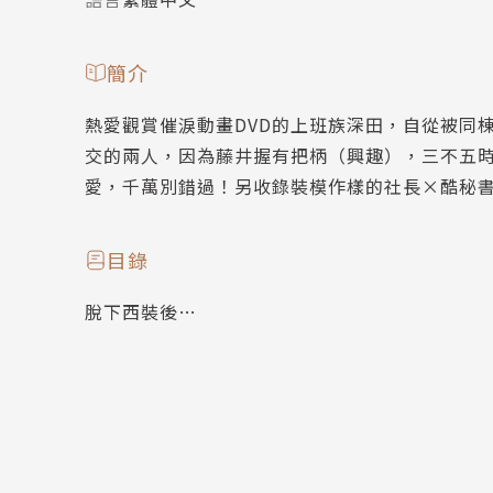
簡介
熱愛觀賞催淚動畫DVD的上班族深田，自從被同
交的兩人，因為藤井握有把柄（興趣），三不五時
愛，千萬別錯過！另收錄裝模作樣的社長×酷秘書
目錄
脫下西裝後…