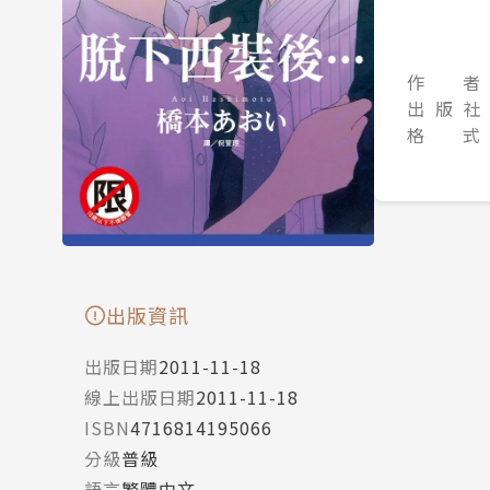
作 者
出 版 社
格 式
出版資訊
出版日期
2011-11-18
線上出版日期
2011-11-18
ISBN
4716814195066
分級
普級
語言
繁體中文