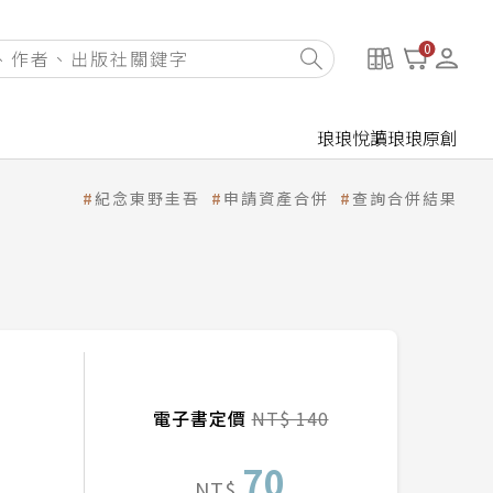
0
琅琅悅讀
琅琅原創
紀念東野圭吾
申請資產合併
查詢合併結果
電子書定價
NT$ 140
70
NT$