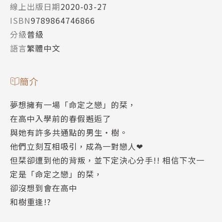
線上出版日期
2020-03-27
ISBN
9789864746866
分級
普級
語言
繁體中文
簡介
夢想擁有一場「命定之戀」的栞，
在高中入學前的春假邂逅了
與她有許多共通點的男生‧樹。
他們立刻互相吸引，成為一對戀人❤
但栞卻遭到他的背叛，並下定決心分手!! 相信下次一
定是「命定之戀」的栞，
卻沒想到會在高中
和樹重逢!?