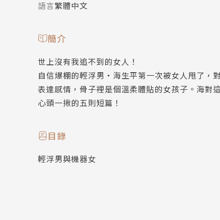
語言
繁體中文
簡介
世上沒有我追不到的女人！
自信爆棚的輕浮男‧海生平第一次被女人甩了，
表達感情，骨子裡是個溫柔體貼的女孩子。海對這
心頭一揪的五則短篇！
目錄
輕浮男與機器女