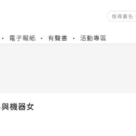
資產合併結果查詢
電子報紙
有聲書
活動專區
書櫃開通申請
與資產合併申請圖文教學
資產合併結果查詢
書櫃開通申請
男與機器女