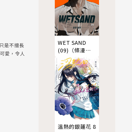
WET SAND
只是不擅長
(09)（條漫
又可愛，令人
版）
溫熱的銀蓮花 8