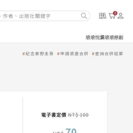
0
琅琅悅讀
琅琅原創
紀念東野圭吾
申請資產合併
查詢合併結果
電子書定價
NT$ 100
70