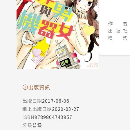
作 者
出 版 社
格 式
出版資訊
出版日期
2017-06-06
線上出版日期
2020-03-27
ISBN
9789864743957
分級
普級