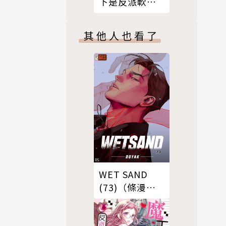
下是反派軟腳
蝦。10上
其他人也看了
WET SAND
(73)（條漫
版）