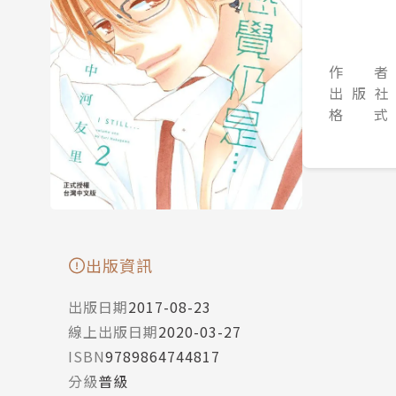
作 者
出 版 社
格 式
出版資訊
出版日期
2017-08-23
線上出版日期
2020-03-27
ISBN
9789864744817
分級
普級