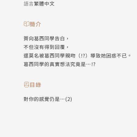
語言
繁體中文
簡介
薺向葛西同學告白，
不但沒有得到回覆，
還莫名被葛西同學親吻（!?）導致她困惑不已。
葛西同學的真實想法究竟是…!?
目錄
對你的感覺仍是…(2)