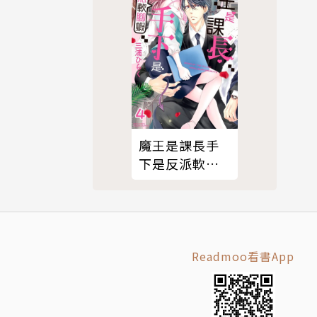
魔王是課長手
下是反派軟腳
蝦。 4
Readmoo看書App