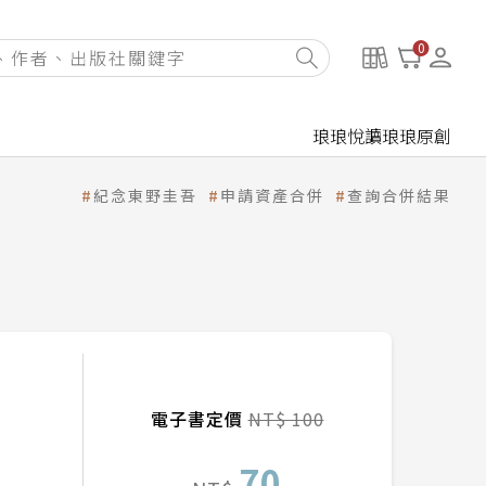
0
琅琅悅讀
琅琅原創
紀念東野圭吾
申請資產合併
查詢合併結果
電子書定價
NT$ 100
70