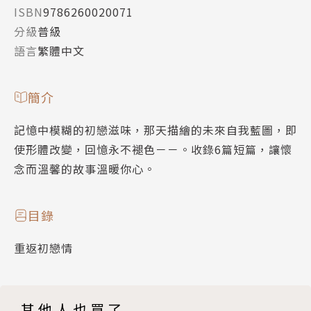
ISBN
9786260020071
分級
普級
語言
繁體中文
簡介
記憶中模糊的初戀滋味，那天描繪的未來自我藍圖，即
使形體改變，回憶永不褪色－－。收錄6篇短篇，讓懷
念而溫馨的故事溫暖你心。
目錄
重返初戀情
其他人也買了