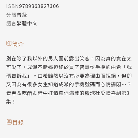
ISBN
9789863827306
分級
普級
語言
繁體中文
簡介
別在除了我以外的男人面前露出笑容。因為真的實在太
可愛了。成瀨不斷逼迫終於買了智慧型手機的由希「號
碼告訴我」。由希雖然以沒有必要為理由而拒絕，但卻
又因為有很多女生知道成瀨的手機號碼而心情鬱悶…？
青春＆吃醋＆暗中打情罵俏滿載的籃球社愛情喜劇第3
集！
目錄