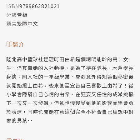
ISBN
9789863821021
分級
普級
語言
繁體中文
簡介
隆北高中籃球社經理町田由希是個精明能幹的高二女
生，但其實她的入社動機，是為了待在隊長．木戶學長
身邊。剛入社的一年級學弟．成瀨意外得知這個秘密後
就開始纏上由希，後來甚至宣告自己喜歡上由希了！從
小學會隱瞞自己心情的由希，在狂妄又任性的成瀨挑撥
下一次又一次發飆，但卻也慢慢受到他的影響而學會勇
於表達，同時也開始在意這個完全不符合自己理想中對
象的男孩…