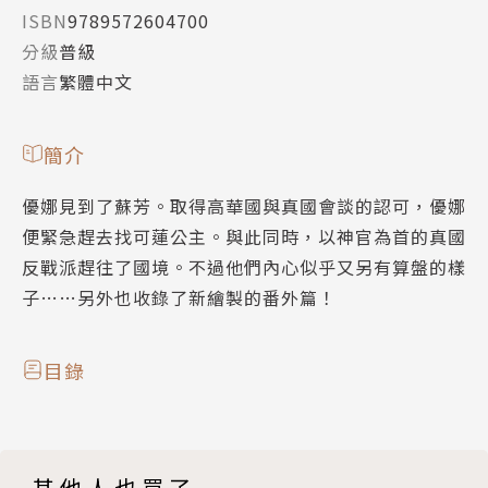
ISBN
9789572604700
分級
普級
語言
繁體中文
簡介
優娜見到了蘇芳。取得高華國與真國會談的認可，優娜
便緊急趕去找可蓮公主。與此同時，以神官為首的真國
反戰派趕往了國境。不過他們內心似乎又另有算盤的樣
子……另外也收錄了新繪製的番外篇！
目錄
其他人也買了