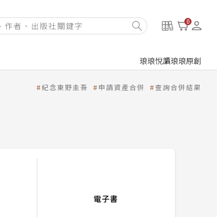
0
琅琅悅讀
琅琅原創
紀念東野圭吾
申請資產合併
查詢合併結果
電子書