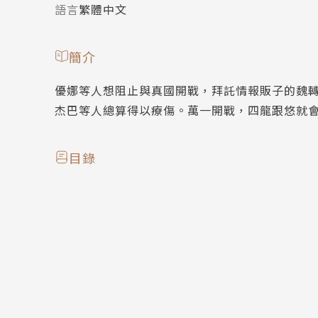
語言
繁體中文
簡介
優娜等人想阻止與真國開戰，拜託情報販子的魏
杰巴等人總算得以療傷。萬一開戰，四龍跟悠就
目錄