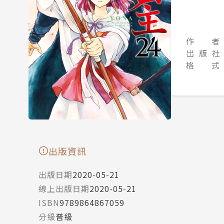
作 者
出 版 社
格 式
出版資訊
出版日期
2020-05-21
線上出版日期
2020-05-21
ISBN
9789864867059
分級
普級