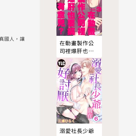
真國人，讓
在動畫製作公
司裡爆肝也要
搞ＢＬ，有意
見？03
溺愛社長少爺