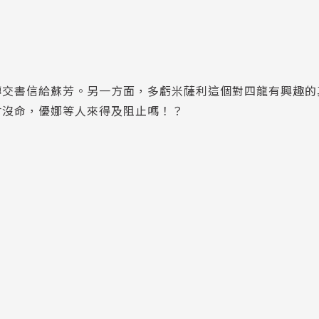
轉交書信給蘇芳。另一方面，多虧米薩利這個對四龍有興趣的
會沒命，優娜等人來得及阻止嗎！？