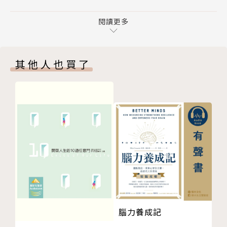
W03000310
101年全國創意教學獎特優
W03000311
閱讀更多
粉絲專頁：仙女老師余懷瑾 www.facebook.com/do
W03000312
ntwaryu/
W03000313
部落格：做個有溫度的人 仙女老師余懷瑾reurl.cc/Ln
其他人也買了
W03000314
Rl9
W03000315
腦力養成記