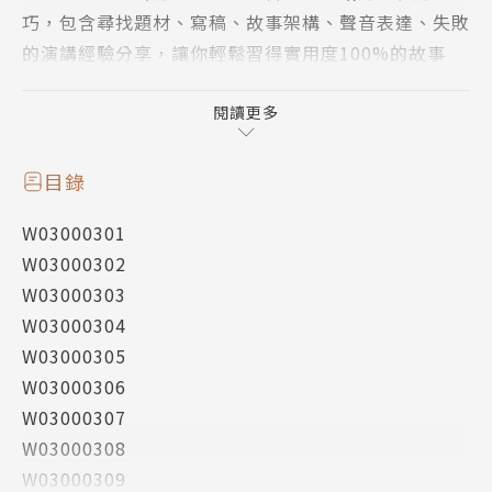
巧，包含尋找題材、寫稿、故事架構、聲音表達、失敗
的演講經驗分享，讓你輕鬆習得實用度100%的故事
力。
作者簡介
閱讀更多
余懷瑾
臺北市立萬芳高中國文老師，學生都暱稱她為仙女。T
目錄
ED×Taipei演講者，說過上百場演講，專長生命教
W03000301
育、故事與表達、課程設計、教學方法、演講技巧。
W03000302
經歷：
W03000303
國家教育研究院「故事軸線與感動力」課程講師
W03000304
105年教育大愛菁師獎
W03000305
103年全國SUPER教師--評審團特別獎
W03000306
103 學年度臺北市特殊優良教師--導師類
W03000307
102年「台大SUPER教案獎」第七屆壹等獎
W03000308
102年台北市教學卓越獎
W03000309
101年「台大SUPER教案獎」第六屆壹等獎