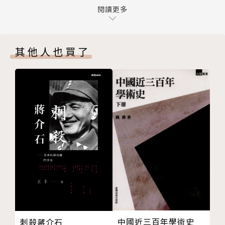
05 愛人如愛己：墨子
閱讀更多
之美？
06 力求實現「仁」的王道政治：孟子
07 政治的根本在「禮」：荀子
在西方哲學中，最早思考的問題是「世界的根源為
其他人也買了
08 政治就是讓國家富強：韓非子
何」、「絕對正確的事為何」等。也就是說，西方哲學
09 萬物始於道：老子
所想的問題，可以認為是與「人類外部」的「某些事
10 境界誕生自言語：莊子
物」有關。而西方投注在科學的那股「精力與熱情」，
何謂東方哲學？⑶：東方哲學是「謊言」
東方哲人們全用來投注於探究「內部」的「自我」之
第三章 日本哲學 禪的真理
上，全心專注於自我探究，使人心啟悟。面對苦難，自
日本佛教的歷史：聖德太子～德川幕府
省、自覺、自我修煉，是一種實踐哲學，有別於西方的
11 藉由念佛前往「他力」的境界：親鸞
思辨哲學！
禪的歷史：東方哲學的精髓
12 不經由「思考」理解事物：榮西
沒錯！東、西方哲學所關心的面向恰好完全相反。西方
13 破壞與飛越「問題」：道元
哲學就像是通往金字塔的道路，朝往「真理」的目的方
十牛圖：超越開悟
向而去，不斷向人類未知的外在世界探究，不斷重複思
後記 超越東方哲學，更往前一步！
辨又推翻的過程向上推進，形成一套思辨哲學，建構成
謝辭
中國近三百年學術史
刺殺蔣介石
如今的「科學」。而東方哲學則像是某天就突然出現一