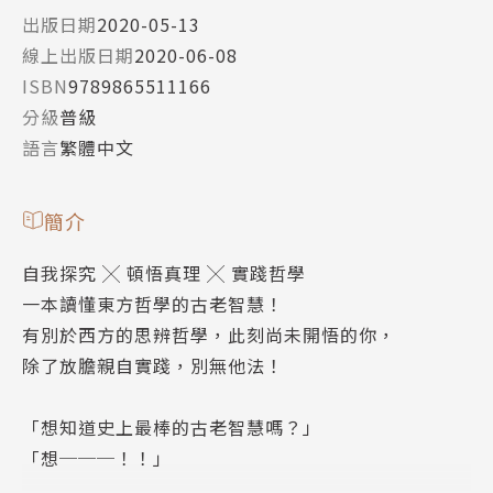
出版日期
2020-05-13
線上出版日期
2020-06-08
ISBN
9789865511166
分級
普級
語言
繁體中文
簡介
自我探究 ╳ 頓悟真理 ╳ 實踐哲學
一本讀懂東方哲學的古老智慧！
有別於西方的思辨哲學，此刻尚未開悟的你，
除了放膽親自實踐，別無他法！
「想知道史上最棒的古老智慧嗎？」
「想───！！」