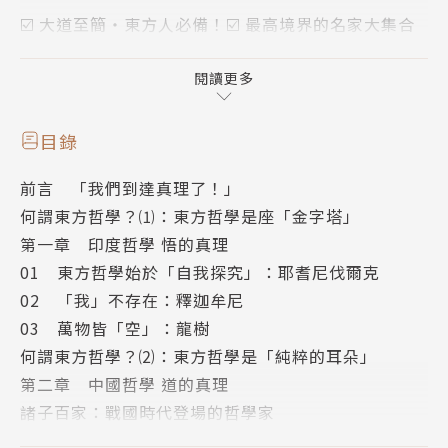
☑️ 大道至簡‧東方人必備！☑️ 最高境界的名家大集合
☑️ 趣味橫生‧茅塞頓開
☑️ 沒有慧根也可以！最有梗的東方哲學講解，有趣到
閱讀更多
讓人欲罷不能！
☑️ 比密室逃脫還燒腦！一口氣讀完東方哲學大補帖，
目錄
絕對OK！
前言 「我們到達真理了！」
何謂東方哲學？⑴：東方哲學是座「金字塔」
■印度哲學、佛教、老莊思想、禪……何謂東方哲學？
第一章 印度哲學 悟的真理
■佛教中釋迦牟尼說的「我不存在」是什麼意思？
01 東方哲學始於「自我探究」：耶耆尼伐爾克
■西遊記唐憎取經，《般若心經》中「色即是空」之
02 「我」不存在：釋迦牟尼
後，真正的精髓是什麼？
03 萬物皆「空」：龍樹
■孔子、孟子、墨家思想，戰國之中如何興起，甚至影
何謂東方哲學？⑵：東方哲學是「純粹的耳朵」
響中國君王的治國之道？
第二章 中國哲學 道的真理
■能與釋迦牟尼匹敵的強者「老子」，境界究竟有多
諸子百家：戰國時代登場的哲學家
高？
04 以熱情的心推動「仁」與「禮」：孔子
■佛教一路向東而去，到了日本如何發展出獨特的禪學