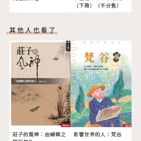
（下冊）（不分售）
下回預告？
個人，傲慢地斷言「我已到達真理的境界」，站在金字
版權頁
塔頂端，後世的人再把他講過的話或想法，整理成一門
學問。後人們再各憑本事，領略箇中智慧，期許總有一
其他人也看了
天也能爬上同樣強大的金字塔頂端！從思想、文化、美
學發展，究竟東方哲學智慧有何魅力，竟能影響整個東
方世界的數千年？史上最強哲學入門東方哲人篇──開
始！
「我們到達真理了！」
東方哲學家是一群史上最強的傲慢傢伙
而他們的強大不可能用思辨理解，你一定要親自體驗才
會懂！
撼動東方思想的13位哲人……集合！
☆耶耆尼伐爾克：古印度史上最強的哲人／必殺技：梵
莊子的風神：由蝴蝶之
影響世界的人：梵谷
我合一