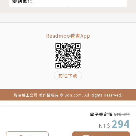
變到氣化
☆釋迦牟尼：破壞「我」這個概念的佛教開山祖師／必
殺技：無我
☆龍樹：大乘佛教的終極武器／必殺技：空的哲學
☆孔子：一生懷才不遇的儒教教祖／必殺技：仁．禮
Readmoo看書App
☆墨子：強肉弱食的熱血男／必殺技：兼愛
☆孟子：儒家的第二把交椅／必殺技：性善說
☆荀子：東方的亞里斯多德／必殺技：性惡說
☆韓非子：法家理論的貴公子／必殺技：形名參同
☆老子：最懂得不用力的大哲學家／必殺技：無為自然
前往下載
☆莊子：東方哲學中最懂得表現的人／必殺技：萬物齊
一
聯合線上公司 著作權所有 © udn.com. All Rights Reserved.
☆親鸞：沒有智、愚、惡的破戒僧／必殺技：他力本願
☆榮西：禪與茶的開山祖師／必殺技：公案
電子書定價
NT$ 420
☆道元：無情求道的坐禪王／必殺技：只管打坐
294
NT$
本書特色