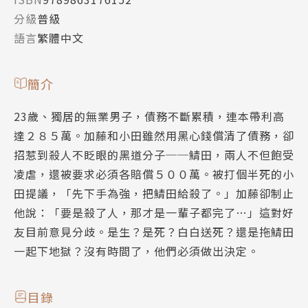
分級
普級
語言
繁體中文
簡介
23歲、獨居的無業男子，債務不斷累積，連本帶利高
達２８５萬。加藤和小田雖然用黑心錢償清了債務，卻
招惹到殺人不眨眼的黑道分子──鯖田，兩人不但飽受
凌虐，還被要求必須各賠償５００萬。被打個半死的小
田提議，「先下手為強，把鯖田給殺了。」加藤卻制止
他說：「要是殺了人，那才是一輩子都完了…」這對好
友目前意見分歧。是生？是死？白白送死？還是拖鯖田
一起下地獄？沒有時間了，他們必須做出決定。
目錄