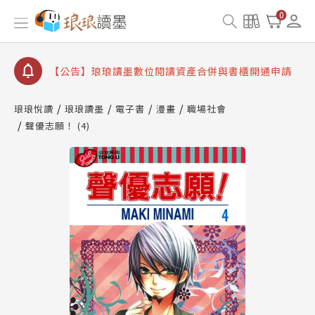
【公告】因 Readmoo 讀墨系統維護中，本站同步暫
0
停部分閱讀服務
【公告】琅琅讀墨數位閱讀資產合併與書櫃開通申請
【公告】琅琅讀墨書櫃開通常見問題
【公告】琅琅讀墨 3 分鐘完成書櫃開通與資產合併申
請圖文教學
琅琅悅讀
琅琅讀墨
電子書
漫畫
職場社會
【公告】琅琅書店服務升級重要說明及資產合併結果
聲優志願！ (4)
查詢
【公告】因 Readmoo 讀墨系統維護中，本站同步暫
停部分閱讀服務