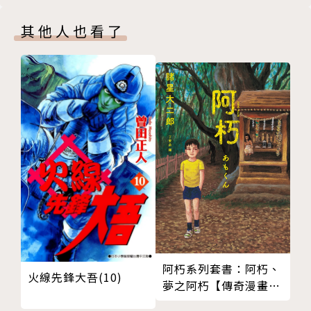
其他人也看了
阿朽系列套書：阿朽、
火線先鋒大吾(10)
夢之阿朽【傳奇漫畫大
師‧諸星大二郎最新黑