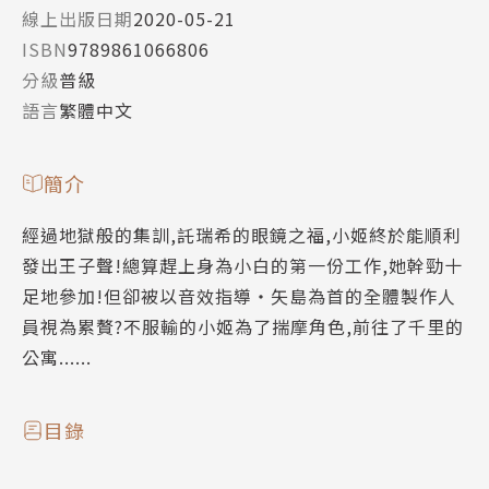
線上出版日期
2020-05-21
ISBN
9789861066806
分級
普級
語言
繁體中文
簡介
經過地獄般的集訓,託瑞希的眼鏡之福,小姬終於能順利
發出王子聲!總算趕上身為小白的第一份工作,她幹勁十
足地參加!但卻被以音效指導・矢島為首的全體製作人
員視為累贅?不服輸的小姬為了揣摩角色,前往了千里的
公寓......
目錄