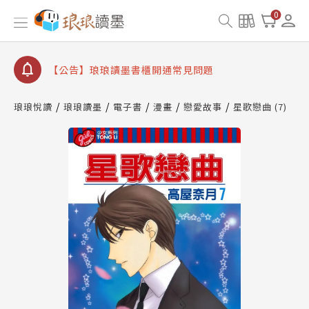
【公告】因 Readmoo 讀墨系統維護中，本站同步暫
0
停部分閱讀服務
【公告】琅琅讀墨數位閱讀資產合併與書櫃開通申請
【公告】琅琅讀墨書櫃開通常見問題
【公告】琅琅讀墨 3 分鐘完成書櫃開通與資產合併申
請圖文教學
琅琅悅讀
琅琅讀墨
電子書
漫畫
戀愛故事
星歌戀曲 (7)
【公告】琅琅書店服務升級重要說明及資產合併結果
查詢
【公告】因 Readmoo 讀墨系統維護中，本站同步暫
停部分閱讀服務