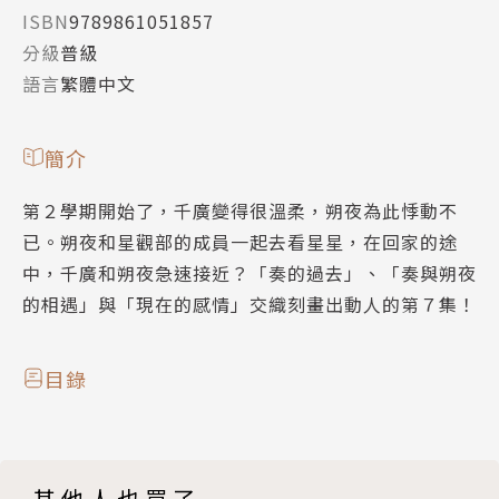
ISBN
9789861051857
分級
普級
語言
繁體中文
簡介
第２學期開始了，千廣變得很溫柔，朔夜為此悸動不
已。朔夜和星觀部的成員一起去看星星，在回家的途
中，千廣和朔夜急速接近？「奏的過去」、「奏與朔夜
的相遇」與「現在的感情」交織刻畫出動人的第７集！
目錄
其他人也買了