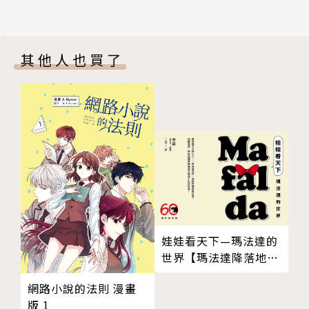
其他人也買了
娃娃看天下—瑪法達的
世界【瑪法達降落地球
60週年紀念版．珍藏合
網路小說的法則 漫畫
集】
版 1