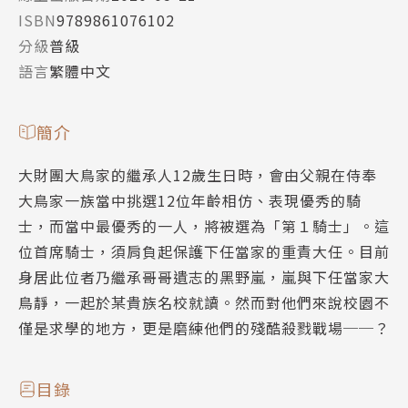
ISBN
9789861076102
分級
普級
語言
繁體中文
簡介
大財團大鳥家的繼承人12歲生日時，會由父親在侍奉
大鳥家一族當中挑選12位年齡相仿、表現優秀的騎
士，而當中最優秀的一人，將被選為「第１騎士」。這
位首席騎士，須肩負起保護下任當家的重責大任。目前
身居此位者乃繼承哥哥遺志的黑野嵐，嵐與下任當家大
鳥靜，一起於某貴族名校就讀。然而對他們來說校園不
僅是求學的地方，更是磨練他們的殘酷殺戮戰場──？
目錄