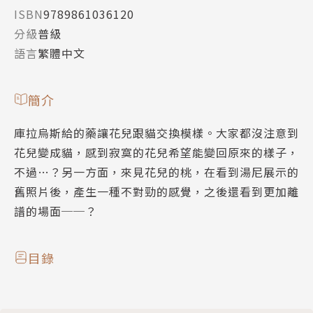
ISBN
9789861036120
分級
普級
語言
繁體中文
簡介
庫拉烏斯給的藥讓花兒跟貓交換模樣。大家都沒注意到
花兒變成貓，感到寂寞的花兒希望能變回原來的樣子，
不過…？另一方面，來見花兒的桃，在看到湯尼展示的
舊照片後，產生一種不對勁的感覺，之後還看到更加離
譜的場面──？
目錄