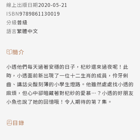
線上出版日期
2020-05-21
ISBN
9789861130019
分級
普級
語言
繁體中文
簡介
小透他們每天過著安穩的日子，杞紗還來過夜呢！此
時，小透面前新出現了一位十二生肖的成員，伶牙俐
齒、講話尖酸刻薄的小學生燈路。他雖然處處找小透的
麻煩，但心中卻暗藏著對杞紗的愛慕…？小透的好朋友
小魚也說了她的回憶哦！令人期待的第７集。
目錄