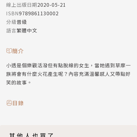
線上出版日期
2020-05-21
ISBN
9789861130002
分級
普級
語言
繁體中文
簡介
小透是個樂觀活潑但有點脫線的女生，當她遇到草摩一
族將會有什麼火花產生呢？內容充滿溫馨感人又帶點好
笑的故事。
目錄
其他人也買了