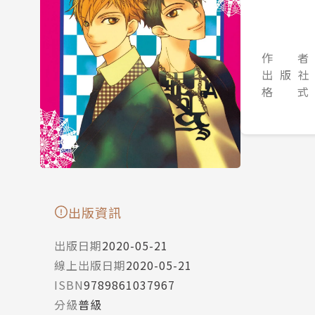
作 者
出 版 社
格 式
出版資訊
出版日期
2020-05-21
線上出版日期
2020-05-21
ISBN
9789861037967
分級
普級