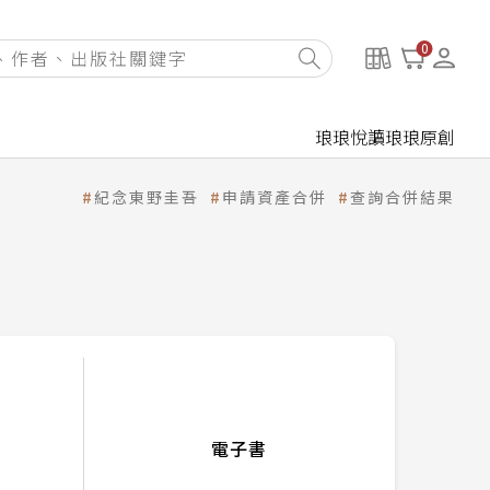
0
琅琅悅讀
琅琅原創
紀念東野圭吾
申請資產合併
查詢合併結果
電子書