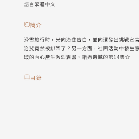
語言
繁體中文
簡介
滑雪旅行時，光向治斐告白，並向環發出挑戰宣
治斐竟然被綁架了？另一方面，社團活動中發生
環的內心產生激烈震盪，錯過遺憾的第14集☆
目錄