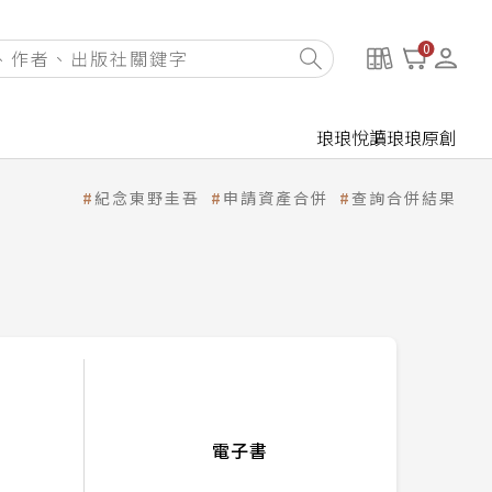
0
琅琅悅讀
琅琅原創
紀念東野圭吾
申請資產合併
查詢合併結果
電子書