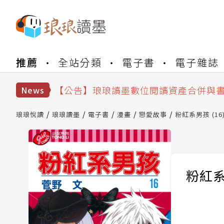
推薦
全站分類
電子書
電子雜誌
【公告】琅琅書店服務升級重要說明及
【公告】因 Readmoo 讀墨系統維護
【公告】琅琅讀墨數位閱讀資產合併與
News
【公告】琅琅讀墨書櫃開通常見問題
【公告】琅琅讀墨 3 分鐘完成書櫃開通
琅琅悅讀
琅琅讀墨
電子書
漫畫
戀愛故事
粉紅系男孩 (16
【公告】琅琅書店服務升級重要說明及
【公告】因 Readmoo 讀墨系統維護
粉紅系