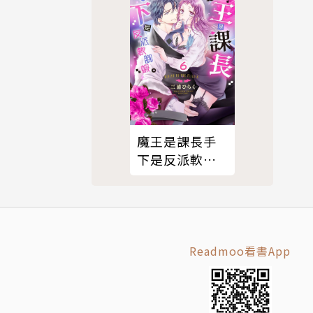
魔王是課長手
下是反派軟腳
蝦。6
Readmoo看書App