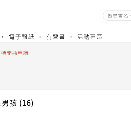
電子報紙
有聲書
活動專區
資產合併結果查詢
中，本站同步暫停部分閱讀服務
書櫃開通申請
與資產合併申請圖文教學
)
資產合併結果查詢
中，本站同步暫停部分閱讀服務
男孩 (16)