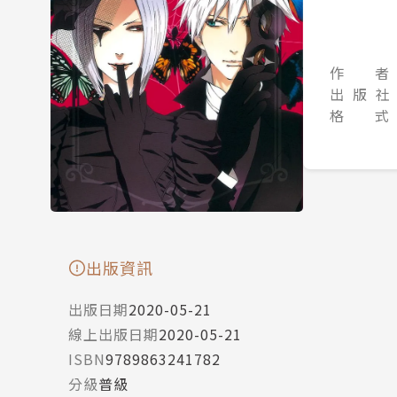
作 者
出 版 社
格 式
出版資訊
出版日期
2020-05-21
線上出版日期
2020-05-21
ISBN
9789863241782
分級
普級