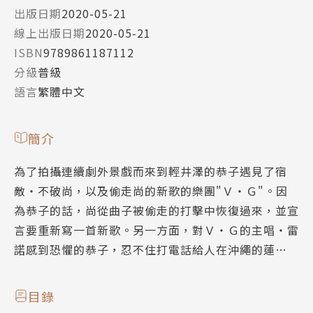
出版日期
2020-05-21
線上出版日期
2020-05-21
ISBN
9789861187112
分級
普級
語言
繁體中文
簡介
為了拍攝連續劇外景戲而來到輕井澤的恭子遇見了宿
敵‧不破尚，以及偷走尚的新歌的樂團"Ｖ‧Ｇ"。因
為恭子的話，尚從曲子被偷走的打擊中恢復過來，並宣
言要重新寫一首新歌。另一方面，對Ｖ‧Ｇ的主唱‧雷
諾感到恐懼的恭子，忍不住打電話給人在沖繩的蓮…
目錄