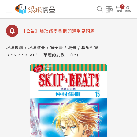
【公告】因 Readmoo 讀墨系統維護中，本站同步暫
0
停部分閱讀服務
【公告】琅琅讀墨數位閱讀資產合併與書櫃開通申請
【公告】琅琅讀墨書櫃開通常見問題
【公告】琅琅讀墨 3 分鐘完成書櫃開通與資產合併申
請圖文教學
琅琅悅讀
琅琅讀墨
電子書
漫畫
職場社會
【公告】琅琅書店服務升級重要說明及資產合併結果
SKIP‧BEAT！─華麗的挑戰─ (15)
查詢
【公告】因 Readmoo 讀墨系統維護中，本站同步暫
停部分閱讀服務