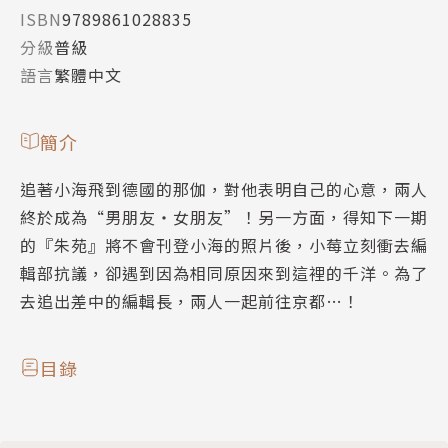
ISBN
9789861028835
分級
普級
語言
繁體中文
簡介
追著小海飛到德國的那伽，對他表明自己的心意，兩人
終於成為“男朋友‧女朋友”！另一方面，得知下一期
的『朱苑』將不會刊登小海的照片後，小莓立刻衝去編
輯部抗議，卻遇到因為相同原因來到這裡的千洋。為了
去追出差中的編輯長，兩人一起前往京都…！
目錄