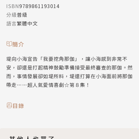
ISBN
9789861193014
分級
普級
語言
繁體中文
簡介
堤向小海宣告「我要挖角那伽」，讓小海感到非常不
安，卻還是打起精神鼓勵準備接受最終審查的那伽。然
而，事情發展卻如堤所料，堤還打算在小海面前將那伽
帶走……超人氣愛情喜劇☆第８集！
目錄
其他人也買了