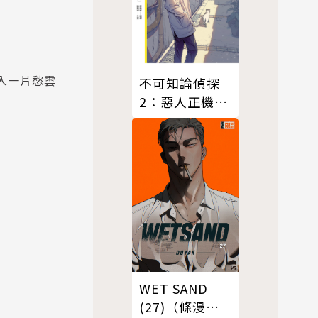
入一片愁雲
不可知論偵探
2：惡人正機篇
〈上〉
WET SAND
(27)（條漫