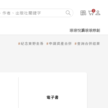
0
琅琅悅讀
琅琅原創
紀念東野圭吾
申請資產合併
查詢合併結果
電子書