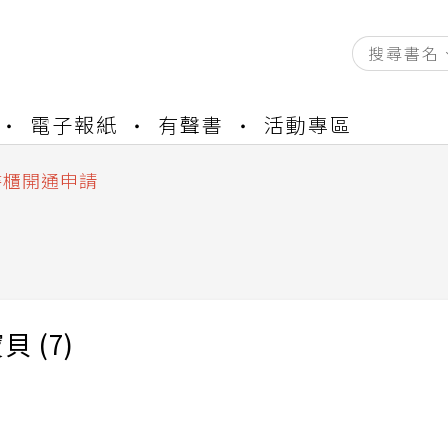
電子報紙
有聲書
活動專區
資產合併結果查詢
中，本站同步暫停部分閱讀服務
書櫃開通申請
與資產合併申請圖文教學
資產合併結果查詢
中，本站同步暫停部分閱讀服務
 (7)