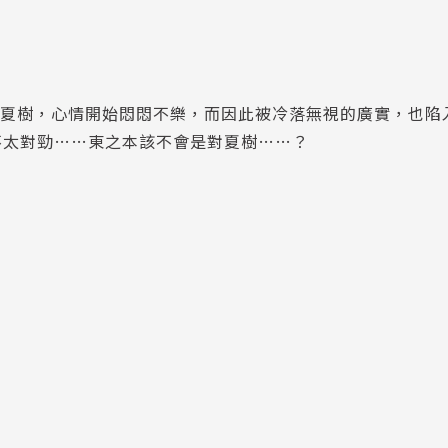
的夏樹，心情開始悶悶不樂，而因此被冷落無視的廣實，也陷
不太對勁……東之本該不會是對夏樹……？