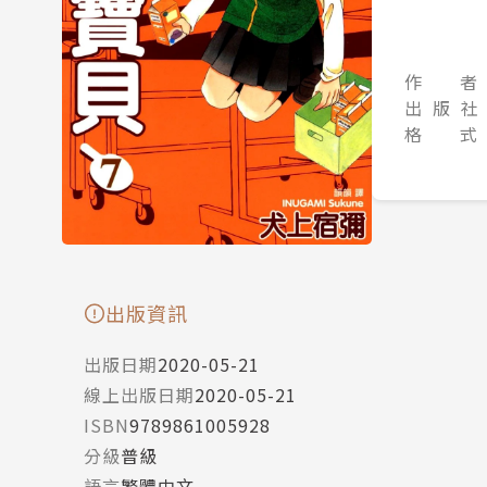
作 者
出 版 社
格 式
出版資訊
出版日期
2020-05-21
線上出版日期
2020-05-21
ISBN
9789861005928
分級
普級
語言
繁體中文