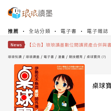
推薦
全站分類
電子書
電子雜誌
【公告】琅琅書店服務升級重要說明及
【公告】因 Readmoo 讀墨系統維護
【公告】琅琅讀墨數位閱讀資產合併與
News
【公告】琅琅讀墨書櫃開通常見問題
【公告】琅琅讀墨 3 分鐘完成書櫃開通
琅琅悅讀
琅琅讀墨
電子書
漫畫
競技體育
桌球寶貝 (7)
【公告】琅琅書店服務升級重要說明及
【公告】因 Readmoo 讀墨系統維護
桌球寶貝