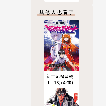
版）
其他人也看了
新世紀福音戰
士 (13)(漫畫)