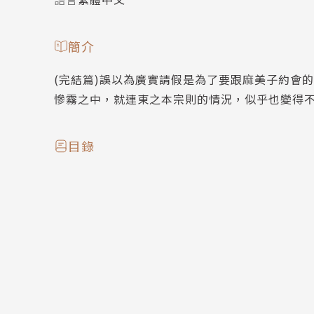
簡介
(完結篇)誤以為廣實請假是為了要跟麻美子約會
慘霧之中，就連東之本宗則的情況，似乎也變得
目錄