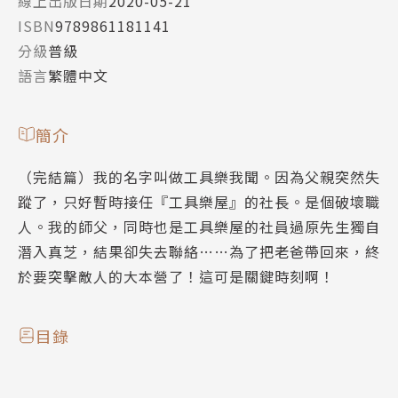
線上出版日期
2020-05-21
ISBN
9789861181141
分級
普級
語言
繁體中文
簡介
（完結篇）我的名字叫做工具樂我聞。因為父親突然失
蹤了，只好暫時接任『工具樂屋』的社長。是個破壞職
人。我的師父，同時也是工具樂屋的社員過原先生獨自
潛入真芝，結果卻失去聯絡……為了把老爸帶回來，終
於要突擊敵人的大本營了！這可是關鍵時刻啊！
目錄