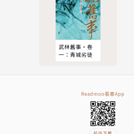
副社長。現
文經典選讀
武林舊事‧卷
一：青城劣徒
Readmoo看書App
前往下載