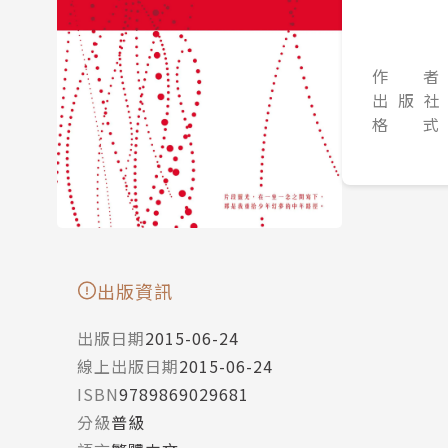
作 者
出 版 社
格 式
出版資訊
出版日期
2015-06-24
線上出版日期
2015-06-24
ISBN
9789869029681
分級
普級