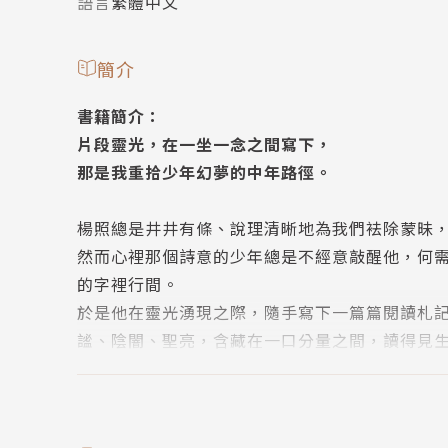
語言
繁體中文
簡介
書籍簡介：
片段靈光，在一坐一念之間寫下，
那是我重拾少年幻夢的中年路徑。
楊照總是井井有條、說理清晰地為我們袪除蒙昧
然而心裡那個詩意的少年總是不經意敲醒他，何
的字裡行間。
於是他在靈光湧現之際，隨手寫下一篇篇閱讀札
謐、陰闇、聖亮，含藏在一口分量之間，讀得見
二十一世紀引發我們「閱讀」衝動，
最有「閱讀」本事的閱讀體