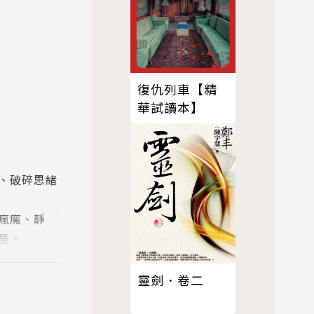
復仇列車【精
華試讀本】
、破碎思緒
瘋魔、靜
量。
靈劍．卷二