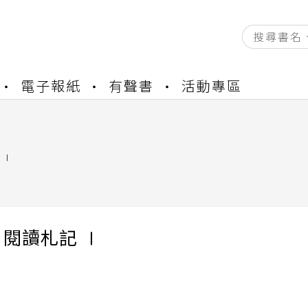
資產合併結果查詢
電子報紙
有聲書
活動專區
書櫃開通申請
與資產合併申請圖文教學
資產合併結果查詢
書櫃開通申請
 Ⅰ
閱讀札記 Ⅰ