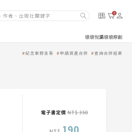
0
琅琅悅讀
琅琅原創
紀念東野圭吾
申請資產合併
查詢合併結果
電子書定價
NT$ 350
190
NT$