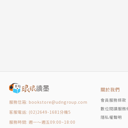
15
作者簡介：
16
17
楊照
18
國立台灣大學歷史系畢業，美國哈佛大學博士候
19
為新匯流基金會董事長。已出版數十部文學創作
20
課程。
21
22
23
24
25
關於我們
26
會員服務條款
服務信箱: bookstore@udngroup.com
27
數位閱讀服務
28
客服電話: (02)2649-1681分機5
隱私權聲明
29
服務時間: 週一～週五09:00~18:00
30