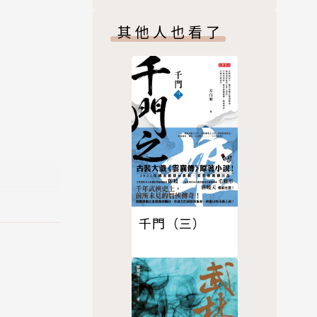
其他人也看了
」「哪些書
、《藏書之
千門（三）
、盧騷、唐