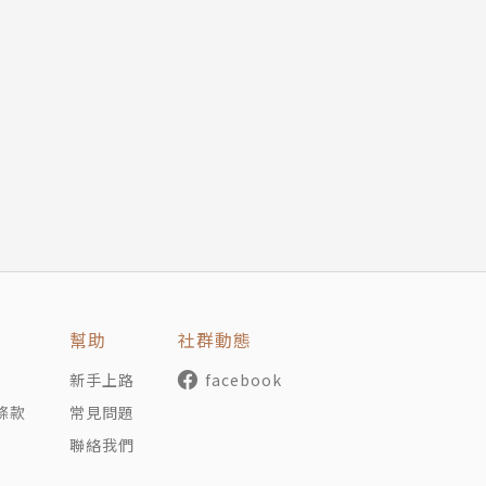
選人。曾任《明日報》總主筆、《新新聞》總編輯、總主筆及
及文化評論著作。長期於「誠品講堂」、「敏隆講堂」開設人
幫助
社群動態
新手上路
facebook
條款
常見問題
聯絡我們