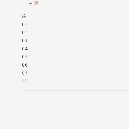
目錄
在札記中，我們看見楊照如烈焰般對閱讀的熱愛
序
毫無疑問的，楊照是引發我們「閱讀」衝動，最
01
02
◎關於楊照閱讀札記
03
04
本套書是楊照從多重閱讀經驗中，截取靈光，隨
05
哪些人勾起青春回憶」的閱讀隨筆，預計分三輯
06
《烈焰：閱讀札記I》
07
羅曼．羅蘭、赫曼．赫塞、霍布斯邦、漫談閱讀
08
《地熱：閱讀札記II》
09
愛德溫．艾勃特、川端康成、鈞特．葛拉斯、張
10
愛》、談棒球書寫、原著與電影
11
《星火：閱讀札記III》
12
馬奎斯、毛澤東、馬克思、黑格爾、夏濟安、臺
13
諾，談史學方法論，關於閱讀二三事
14