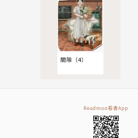
間隙（4）
Readmoo看書App