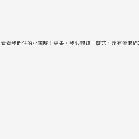
處看看我們住的小鎮囉！結果，我跟鸚鵡－蘑菇，還有流浪貓