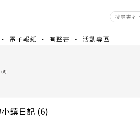
資產合併結果查詢
電子報紙
有聲書
活動專區
書櫃開通申請
與資產合併申請圖文教學
資產合併結果查詢
書櫃開通申請
(6)
小鎮日記 (6)