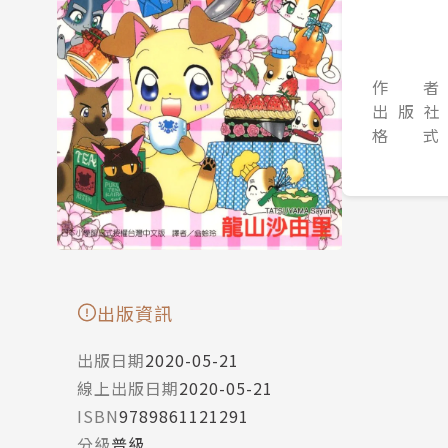
作 者
出 版 社
格 式
出版資訊
出版日期
2020-05-21
線上出版日期
2020-05-21
ISBN
9789861121291
分級
普級