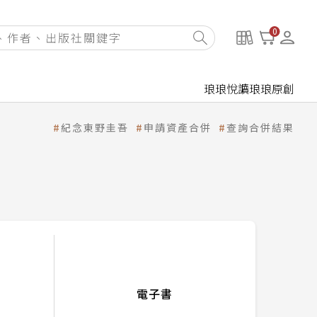
0
琅琅悅讀
琅琅原創
紀念東野圭吾
申請資產合併
查詢合併結果
電子書