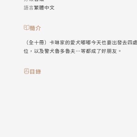
語言
繁體中文
簡介
（全十冊）卡琳家的愛犬嘟嘟今天也要出發去四
位，以及警犬魯多魯夫…等都成了好朋友。
目錄