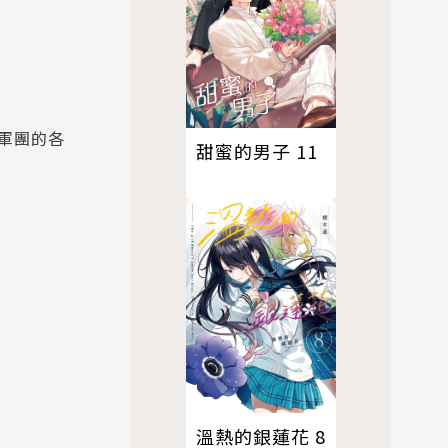
軍團的各
甜蜜的男子 11
溫熱的銀蓮花 8