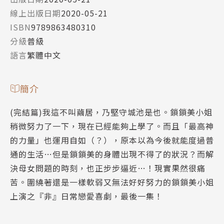
線上出版日期
2020-05-21
ISBN
9789863480310
分級
普級
語言
繁體中文
簡介
(完結篇)我這不叫繭居，乃堅守城池是也。鎖鎖美小姐
稍微努力了一下，現在已經能夠上學了。而且「最高神
的力量」也運用自如（？），原本以為今後就能度過普
通的生活…但是鎖鎖美的身體出現不得了的狀況？而解
決母女問題的時刻，也正步步逼近…！現實果然很痛
苦。圍繞著還是一樣軟弱又無法好好努力的鎖鎖美小姐
上演之『非』日常戀愛喜劇，最後一集！