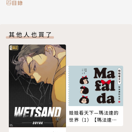
目錄
其他人也買了
娃娃看天下—瑪法達的
世界（1）【瑪法達降
落地球60週年紀念版】