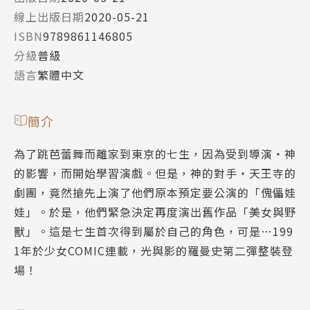
線上出版日期
2020-05-21
ISBN
9789861146805
分級
普級
語言
繁體中文
簡介
為了跳芭蕾舞而離家到東京的七生，因為受到導演‧神
的影響，而開始學習演戲。但是，神的對手‧天王寺的
劇團，竟然搶先上演了他們原本預定要公演的「傀儡娃
娃」。於是，他們緊急決定再度演出舊作品「美女與野
獸」。這是七生首次得到屬於自己的角色，可是…199
1年於少女COMIC連載，光與影的羅曼史第二彈整裝登
場！