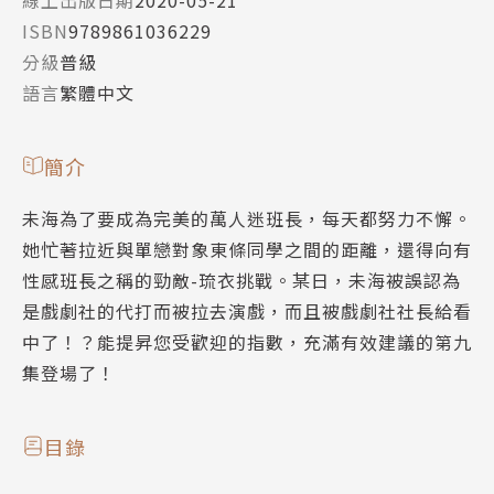
ISBN
9789861036229
分級
普級
語言
繁體中文
簡介
未海為了要成為完美的萬人迷班長，每天都努力不懈。
她忙著拉近與單戀對象東條同學之間的距離，還得向有
性感班長之稱的勁敵-琉衣挑戰。某日，未海被誤認為
是戲劇社的代打而被拉去演戲，而且被戲劇社社長給看
中了！？能提昇您受歡迎的指數，充滿有效建議的第九
集登場了！
目錄