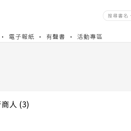
資產合併結果查詢
電子報紙
有聲書
活動專區
書櫃開通申請
與資產合併申請圖文教學
資產合併結果查詢
書櫃開通申請
商人 (3)