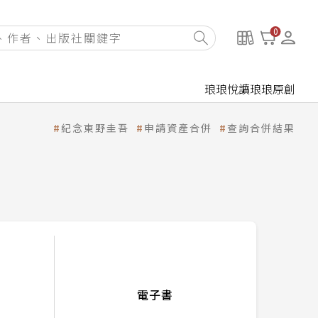
0
琅琅悅讀
琅琅原創
紀念東野圭吾
申請資產合併
查詢合併結果
電子書