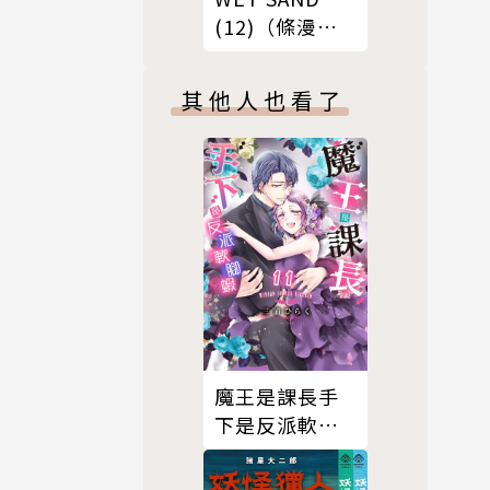
(12)（條漫
版）
其他人也看了
魔王是課長手
下是反派軟腳
蝦。11