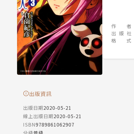
作 者
出 版 社
格 式
出版資訊
出版日期
2020-05-21
線上出版日期
2020-05-21
ISBN
9789861062907
分級
普級