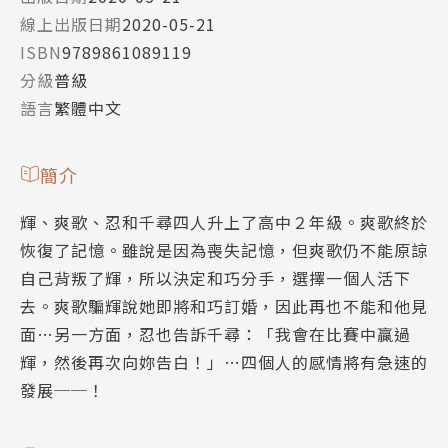
線上出版日期
2020-05-21
ISBN
9789861089119
分級
普級
語言
繁體中文
簡介
輝、爽歌、忍和千尋四人升上了高中２年級。爽歌終於
恢復了記憶。雖說是因為喪失記憶，但爽歌仍不能原諒
自己背叛了輝，所以決定和巧分手，選擇一個人活下
去。爽歌騙輝說她即將和巧訂婚，因此再也不能和他見
面…另一方面，忍也告訴千尋：「我會在比賽中贏過
輝，然後再次向妳告白！」…四個人的感情將有急速的
發展──！