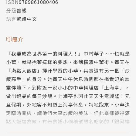
ISBN
9789861080406
分級
普級
語言
繁體中文
簡介
「我要成為世界第一的料理人！」中村華子……也就是
小華，就是抱著這樣的夢想，來到橫濱中華街。每天在
「滿點大飯店」揮汗學習的小華，其實還有另一個「炒
飯高手」的身分。她每天中午休息時間都在楊貴妃的幽
靈伴隨下，到附近一家小小的中華料理店「上海亭」，
做出絕品的每日炒飯。上海亭也因此天天生意興隆！元
旦假期，外地客不知道上海亭休息，特地跑來。小華決
定臨時開店，讓他們大享炒飯的美味，但此舉卻被視滿
點大飯店為敵，有著食譜小偷稱號惡名昭彰的「銀河樓
飯店」的有田看到了。於是有田便威脅小華做某件