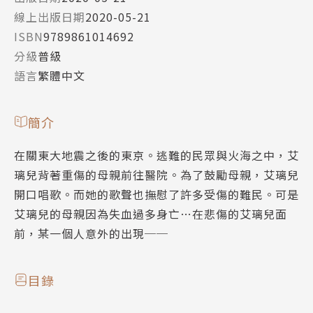
線上出版日期
2020-05-21
ISBN
9789861014692
分級
普級
語言
繁體中文
簡介
在關東大地震之後的東京。逃難的民眾與火海之中，艾
璃兒背著重傷的母親前往醫院。為了鼓勵母親，艾璃兒
開口唱歌。而她的歌聲也撫慰了許多受傷的難民。可是
艾璃兒的母親因為失血過多身亡…在悲傷的艾璃兒面
前，某一個人意外的出現──
目錄