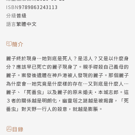
ISBN
9789863243113
分級
普級
語言
繁體中文
簡介
麗子終於現身…她到底是死人？是活人？又是以什麼身
分？應該早已死亡的麗子現身了。親手磔殺自己義母的
麗子。案發後遺體在神戶港被人發現的麗子。那個麗子
為什麼會…她究竟是什麼樣的存在…又到底是什麼人…
麗子、「死番虫」以及麗子的原未婚夫‧本城志郎。這
３者的關係越是明朗化，幽靈塔之謎越是被揭露，「死
番虫」對天野一行人的殺意，就越是膨脹。
目錄