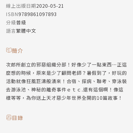
線上出版日期
2020-05-21
ISBN
9789861097893
分級
普級
語言
繁體中文
簡介
次郎所創立的邪惡組織分部！好像少了一點東西…正這
麼想的時候，原來是少了顧問老師？暑假到了，好玩的
活動就像狂風巨濤般湧來！合宿、探病、聯考、穿泳裝
去游泳池、神秘的離奇事件ｅｔｃ.還有這個啊！像這
樣等等，為你送上天才惡少年世界全開的10篇故事！
目錄