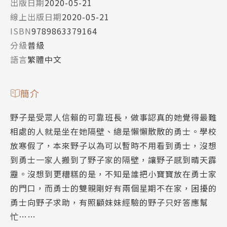
出版日期
2020-05-21
線上出版日期
2020-05-21
ISBN
9789863379164
分級
普級
語言
繁體中文
簡介
野子是受眾人信賴的可靠班長，做事認真的她覺得最難
相處的人就是坐在她隔壁、總是懶懶散散的勇士。學校
放寒假了，本來野子以為可以暫時不用看到勇士，沒想
到勇士一家人搬到了野子家的隔壁，讓野子感到晴天霹
靂。沒想到更糟糕的是，不知是誰把小寶寶放在勇士家
的門口，而勇士的雙親剛好有兩個星期不在家，困擾的
勇士向野子求助，有照顧妹妹經驗的野子只好答應幫
忙……