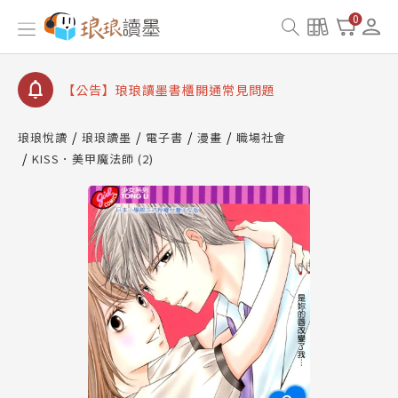
【公告】因 Readmoo 讀墨系統維護中，本站同步暫
0
停部分閱讀服務
【公告】琅琅讀墨數位閱讀資產合併與書櫃開通申請
【公告】琅琅讀墨書櫃開通常見問題
【公告】琅琅讀墨 3 分鐘完成書櫃開通與資產合併申
請圖文教學
琅琅悅讀
琅琅讀墨
電子書
漫畫
職場社會
【公告】琅琅書店服務升級重要說明及資產合併結果
KISS．美甲魔法師 (2)
查詢
【公告】因 Readmoo 讀墨系統維護中，本站同步暫
停部分閱讀服務