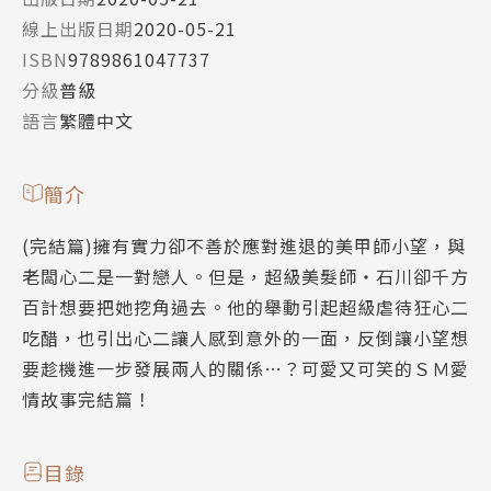
線上出版日期
2020-05-21
ISBN
9789861047737
分級
普級
語言
繁體中文
簡介
(完結篇)擁有實力卻不善於應對進退的美甲師小望，與
老闆心二是一對戀人。但是，超級美髮師‧石川卻千方
百計想要把她挖角過去。他的舉動引起超級虐待狂心二
吃醋，也引出心二讓人感到意外的一面，反倒讓小望想
要趁機進一步發展兩人的關係…？可愛又可笑的ＳＭ愛
情故事完結篇！
目錄