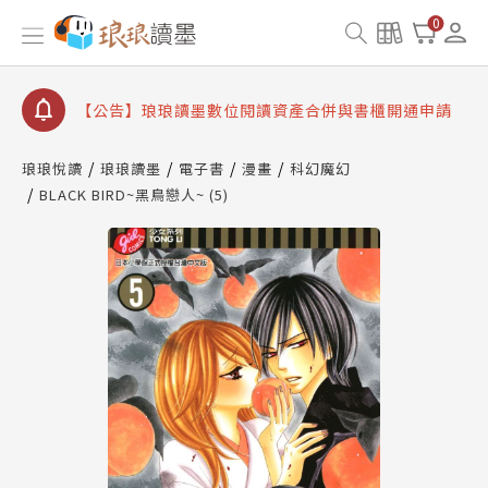
【公告】琅琅書店服務升級重要說明及資產合併結果
0
查詢
【公告】因 Readmoo 讀墨系統維護中，本站同步暫
停部分閱讀服務
【公告】琅琅讀墨數位閱讀資產合併與書櫃開通申請
【公告】琅琅讀墨書櫃開通常見問題
琅琅悅讀
琅琅讀墨
電子書
漫畫
科幻魔幻
【公告】琅琅讀墨 3 分鐘完成書櫃開通與資產合併申
BLACK BIRD~黑鳥戀人~ (5)
請圖文教學
【公告】琅琅書店服務升級重要說明及資產合併結果
查詢
【公告】因 Readmoo 讀墨系統維護中，本站同步暫
停部分閱讀服務