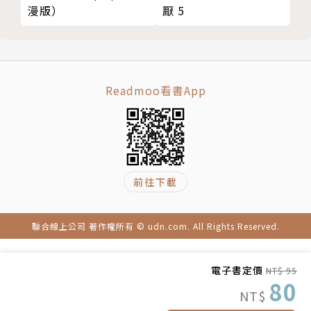
厭 5
漫版）
Readmoo看書App
前往下載
聯合線上公司 著作權所有 © udn.com. All Rights Reserved.
電子書定價
NT$ 95
80
NT$