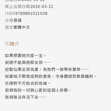
線上出版日期
2020-05-21
ISBN
9789861021058
分級
普級
語言
繁體中文
簡介
如果想跟她共度一生，
就絕不能與抱那女孩──
迎娶仙果女孩為妻，為我們一族帶來繁榮──
就算桃子散發成熟的香氣，令身體感到焦躁難耐，
也絕對不可結合的告誡。
若將我的一切與心愛的這個人拆散，
我將無法存活下去──