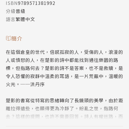
ISBN
9789571381992
分級
普級
語言
繁體中文
簡介
在這個倉皇的世代，倍感孤寂的人，受傷的人，浪漫的
人或憤怒的人，在楚影的詩中都能找到通往樂園的路
標，但指路何去？楚影的詩不是答案，也不是救贖，是
令人恐懼的寂靜中溫柔的耳語，是一片荒蕪中，溫暖的
火光。──洪丹序
楚影的書寫從特寫的思緒轉向了長鏡頭的美學，由於距
離拉得遠些，也顯得更為冷靜了。紛亂之世，指路何
去？這樣的提問，也許不需要回答。詩人有權迷路，而
「尋覓」或許就是最好的過程。──彤雅立序