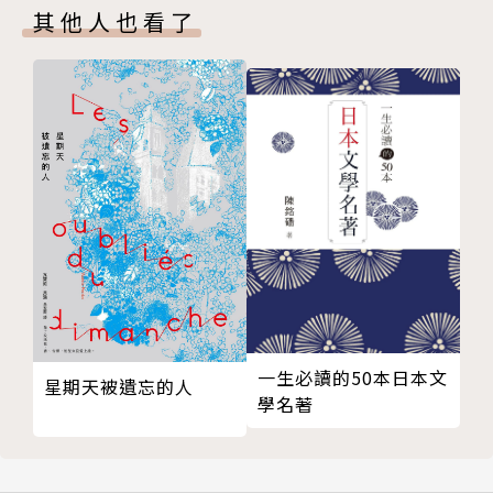
〈所有隱喻後來都活著〉
其他人也看了
〈終究還是像你〉
〈我總在想〉
〈流年〉
【解讀的輪廓】
〈回答我們的是時間〉
〈在劫〉
〈我清楚回憶的飄零〉
〈季節總是充滿消息〉
〈故事堅毅的現場〉
〈柯文哲〉
〈風只是目擊一切〉
一生必讀的50本日本文
〈塞外〉
星期天被遺忘的人
學名著
〈黃粱〉
【前方迎面的旅程】
〈我對一切厭世感到厭世〉