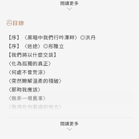
閱讀更多
指路何去──這是我自己選擇的路。踏上了，說什麼也
不會輕言放棄。
目錄
無論將來是崎嶇，還是平坦，都沒有什麼不好。我會對
【序】〈黑暗中我們行吟澤畔〉◎洪丹
文字永遠懷抱著進取的信念。即使一時之間，沒有獲得
【序】〈迷途〉◎彤雅立
相當的回報，也無所謂，因為每個作者的一開始不都是
【我們將以什麼交談】
零嗎？只要更專注文字就行了。
〈化為孤獨的真正〉
文字本身，其實已經是對自己最珍貴的回報了。──後
〈何處不曾荒涼〉
記〈三百首詩的重量〉
〈突然瞭解溫柔的殘破〉
〈那時我應該〉
作者簡介
〈無非一場舊事〉
〈我停在你看過的地方〉
楚影
〈無法讓沉默不是答案〉
〈後來你就受傷了〉
閱讀更多
一九八八年生。曾獲優秀青年詩人獎。
〈是愛正在承認我們〉
著有詩集《你的淚是我的雨季》、《想你在墨色未