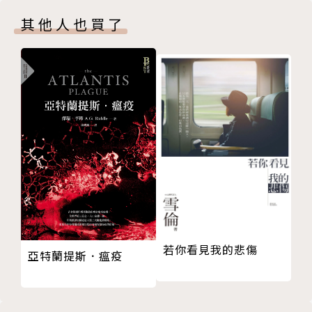
【這個世界可能的溫暖】
濃》、《把各自的哀愁都留下》、《我用日子記得
其他人也買了
〈雖然世界已經不夠晴朗〉
你》。小說《封魂錄》。
〈愛從未拒絕存在〉
〈詩人也會過勞死嗎〉
〈我們無法避免殊途〉
〈你我歲月變得虛無〉
〈看過了一萬次的寂寞〉
〈去更適合的遠方〉
〈沒有批踢踢的日子〉
〈我跟宋尚緯還滿好的〉
【我感到一切都在缺少】
〈不再探討假設〉
〈有關我在此時〉
若你看見我的悲傷
亞特蘭提斯．瘟疫
〈我以為已經很清楚了〉
〈所有可戀之處〉
〈輕描〉